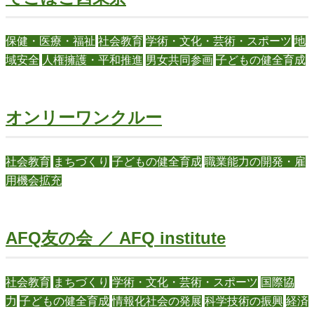
保健・医療・福祉
社会教育
学術・文化・芸術・スポーツ
地
域安全
人権擁護・平和推進
男女共同参画
子どもの健全育成
オンリーワンクルー
社会教育
まちづくり
子どもの健全育成
職業能力の開発・雇
用機会拡充
AFQ友の会 ／ AFQ institute
社会教育
まちづくり
学術・文化・芸術・スポーツ
国際協
力
子どもの健全育成
情報化社会の発展
科学技術の振興
経済