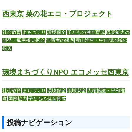
西東京 菜の花エコ・プロジェクト
社会教育
まちづくり
環境保全
子どもの健全育成
職業能力の
開発・雇用機会拡充
消費者の保護
農山漁村・中山間地域の
振興
環境まちづくりNPO エコメッセ西東京
社会教育
まちづくり
環境保全
地域安全
人権擁護・平和推
進
国際協力
子どもの健全育成
投稿ナビゲーション