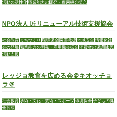
活動の活性化
職業能力の開発・雇用機会拡充
NPO法人 匠リニューアル技術支援協会
社会教育
まちづくり
環境保全
災害救援
地域安全
情報化社
会の発展
職業能力の開発・雇用機会拡充
消費者の保護
市民
活動支援
レッジョ教育を広める会＠キオッチョ
ラ＠
社会教育
学術・文化・芸術・スポーツ
環境保全
子どもの健
全育成