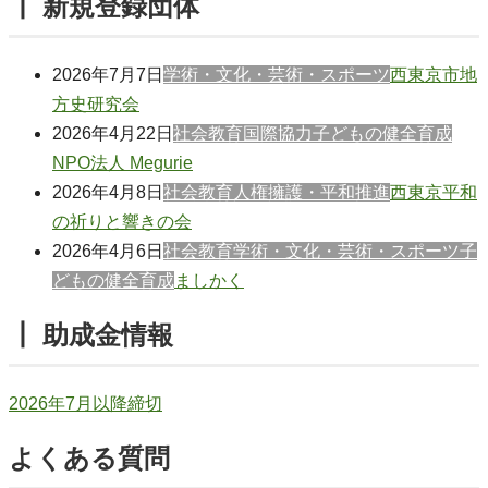
┃ 新規登録団体
2026年7月7日
学術・文化・芸術・スポーツ
西東京市地
方史研究会
2026年4月22日
社会教育
国際協力
子どもの健全育成
NPO法人 Megurie
2026年4月8日
社会教育
人権擁護・平和推進
西東京平和
の祈りと響きの会
2026年4月6日
社会教育
学術・文化・芸術・スポーツ
子
どもの健全育成
ましかく
┃ 助成金情報
2026年7月以降締切
よくある質問