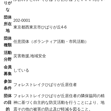
りが
な
団体
202-0001
所在
東京都西東京市ひばりが丘4-6
地
団体
任意団体（ボランティア活動・市民活動）
種類
活動
災害救援,地域安全
分野
会員
している
募集
参加
フォレストレイクひばりが丘居住者
条件
団体
フォレストレイクひばりが丘居住者の隣保協同の精
の目
神に基づく自主的な防災活動を行うことにより、地
的
震その他の被害の防止及び軽減を図ること。