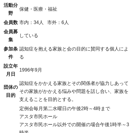
活動分
保健・医療・福祉
野
会員数
市内：34人
市外：6人
会員募
している
集
参加条
認知症を抱える家族と会の目的に賛同する個人によ
件
る
設立年
1996年9月
月日
認知症をかかえる家族とその関係者が協力しあって
団体の
その家族がかかえる悩みや問題を話し合い、家族を
目的
支えることを目的とする。
定例会毎月第二水曜日の午後2時～4時まで
アスタ市民ホール
アスタ市民ホール以外での開催の場合午後1時半～3
時半