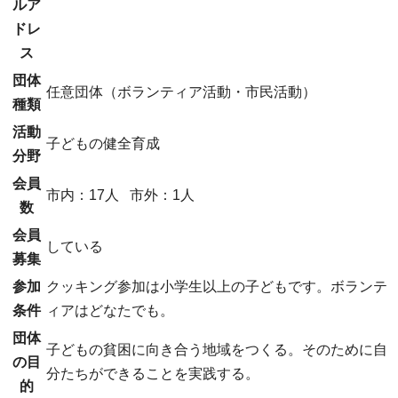
ルア
ドレ
ス
団体
任意団体（ボランティア活動・市民活動）
種類
活動
子どもの健全育成
分野
会員
市内：17人
市外：1人
数
会員
している
募集
参加
クッキング参加は小学生以上の子どもです。ボランテ
条件
ィアはどなたでも。
団体
子どもの貧困に向き合う地域をつくる。そのために自
の目
分たちができることを実践する。
的