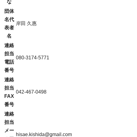
な
団体
名代
岸田 久惠
表者
名
連絡
担当
080-3174-5771
電話
番号
連絡
担当
042-467-0498
FAX
番号
連絡
担当
メー
hisae.kishida@gmail.com