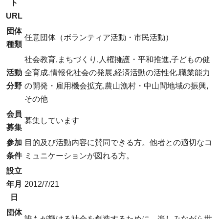
ト
URL
団体
任意団体（ボランティア活動・市民活動）
種類
社会教育,まちづくり,人権擁護・平和推進,子どもの健
活動
全育成,情報化社会の発展,経済活動の活性化,職業能力
分野
の開発・雇用機会拡充,農山漁村・中山間地域の振興,
その他
会員
募集しています
募集
参加
目的及び活動内容に賛同できる方。他者との適切なコ
条件
ミュニケーションが図れる方。
設立
年月
2012/7/21
日
団体
誰もが輝ける社会を創造するために、楽しみながら世