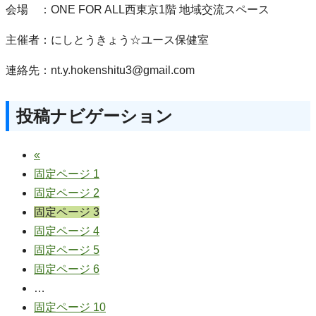
会場 ：ONE FOR ALL西東京1階 地域交流スペース
主催者：にしとうきょう☆ユース保健室
連絡先：nt.y.hokenshitu3@gmail.com
投稿ナビゲーション
«
固定ページ
1
固定ページ
2
固定ページ
3
固定ページ
4
固定ページ
5
固定ページ
6
…
固定ページ
10