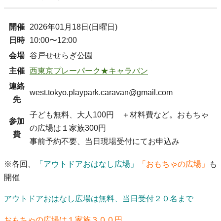
開催
2026年01月18日(日曜日)
日時
10:00〜12:00
会場
谷戸せせらぎ公園
主催
西東京プレーパーク★キャラバン
連絡
west.tokyo.playpark.caravan@gmail.com
先
子ども無料、大人100円 ＋材料費など。おもちゃ
参加
の広場は１家族300円
費
事前予約不要、当日現場受付にてお申込み
※各回、
「アウトドアおはなし広場」
「おもちゃの広場」
も
開催
アウトドアおはなし広場は無料、当日受付２０名まで
おもちゃの広場は１家族３００円