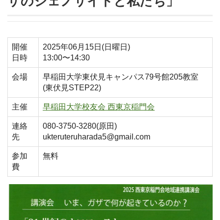
ザのジェノサイドと私たち」
開催
2025年06月15日(日曜日)
日時
13:00〜14:30
会場
早稲田大学東伏見キャンパス79号館205教室
(東伏見STEP22)
主催
早稲田大学校友会 西東京稲門会
連絡
080-3750-3280(原田)
先
ukteruteruharada5@gmail.com
参加
無料
費