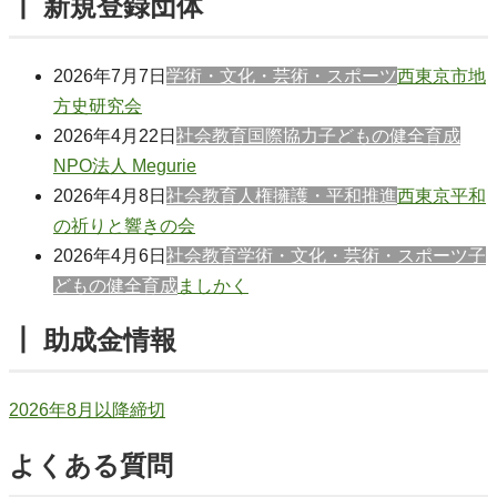
┃ 新規登録団体
2026年7月7日
学術・文化・芸術・スポーツ
西東京市地
方史研究会
2026年4月22日
社会教育
国際協力
子どもの健全育成
NPO法人 Megurie
2026年4月8日
社会教育
人権擁護・平和推進
西東京平和
の祈りと響きの会
2026年4月6日
社会教育
学術・文化・芸術・スポーツ
子
どもの健全育成
ましかく
┃ 助成金情報
2026年8月以降締切
よくある質問