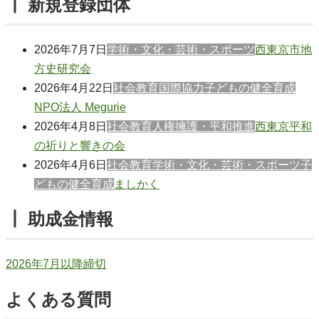
┃ 新規登録団体
2026年7月7日
学術・文化・芸術・スポーツ
西東京市地
方史研究会
2026年4月22日
社会教育
国際協力
子どもの健全育成
NPO法人 Megurie
2026年4月8日
社会教育
人権擁護・平和推進
西東京平和
の祈りと響きの会
2026年4月6日
社会教育
学術・文化・芸術・スポーツ
子
どもの健全育成
ましかく
┃ 助成金情報
2026年7月以降締切
よくある質問