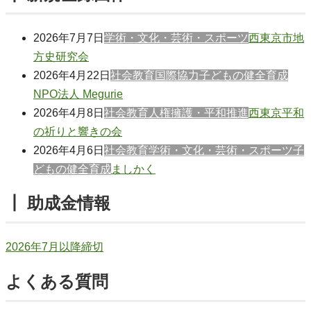
2026年7月7日
学術・文化・芸術・スポーツ
西東京市地
方史研究会
2026年4月22日
社会教育
国際協力
子どもの健全育成
NPO法人 Megurie
2026年4月8日
社会教育
人権擁護・平和推進
西東京平和
の祈りと響きの会
2026年4月6日
社会教育
学術・文化・芸術・スポーツ
子
どもの健全育成
ましかく
┃ 助成金情報
2026年7月以降締切
よくある質問