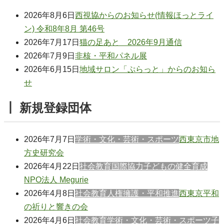
2026年8月6日
西視協からのお知らせ(情報ほっとライ
ン) 令和8年8月 第46号
2026年7月17日
猫の足あと 2026年9月通信
2026年7月9日
非核・平和パネル展
2026年6月15日
地域サロン「ぷらっと」からのお知ら
せ
┃ 新規登録団体
2026年7月7日
学術・文化・芸術・スポーツ
西東京市地
方史研究会
2026年4月22日
社会教育
国際協力
子どもの健全育成
NPO法人 Megurie
2026年4月8日
社会教育
人権擁護・平和推進
西東京平和
の祈りと響きの会
2026年4月6日
社会教育
学術・文化・芸術・スポーツ
子