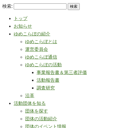
検索:
トップ
お知らせ
ゆめこらぼの紹介
ゆめこらぼとは
運営委員会
ゆめこらぼ通信
ゆめこらぼの活動
事業報告書＆第三者評価
活動報告書
調査研究
沿革
活動団体を知る
団体を探す
団体の活動紹介
団体のイベント情報