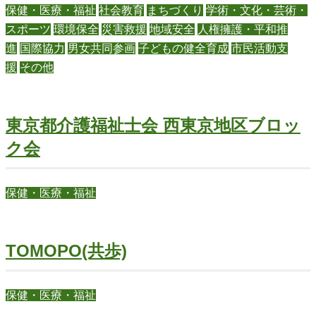
保健・医療・福祉
社会教育
まちづくり
学術・文化・芸術・
スポーツ
環境保全
災害救援
地域安全
人権擁護・平和推
進
国際協力
男女共同参画
子どもの健全育成
市民活動支
援
その他
東京都介護福祉士会 西東京地区ブロッ
ク会
保健・医療・福祉
TOMOPO(共歩)
保健・医療・福祉