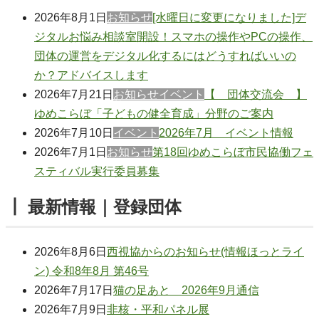
2026年8月1日
お知らせ
[水曜日に変更になりました]デ
ジタルお悩み相談室開設！スマホの操作やPCの操作、
団体の運営をデジタル化するにはどうすればいいの
か？アドバイスします
2026年7月21日
お知らせ
イベント
【 団体交流会 】
ゆめこらぼ「子どもの健全育成」分野のご案内
2026年7月10日
イベント
2026年7月 イベント情報
2026年7月1日
お知らせ
第18回ゆめこらぼ市民協働フェ
スティバル実行委員募集
┃ 最新情報｜登録団体
2026年8月6日
西視協からのお知らせ(情報ほっとライ
ン) 令和8年8月 第46号
2026年7月17日
猫の足あと 2026年9月通信
2026年7月9日
非核・平和パネル展