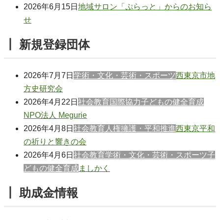
2026年6月15日
地域サロン「ぷらっと」からのお知ら
せ
┃ 新規登録団体
2026年7月7日
学術・文化・芸術・スポーツ
西東京市地
方史研究会
2026年4月22日
社会教育
国際協力
子どもの健全育成
NPO法人 Megurie
2026年4月8日
社会教育
人権擁護・平和推進
西東京平和
の祈りと響きの会
2026年4月6日
社会教育
学術・文化・芸術・スポーツ
子
どもの健全育成
ましかく
┃ 助成金情報