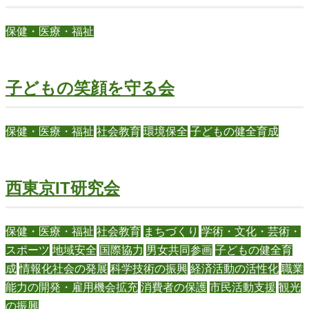
保健・医療・福祉
子どもの笑顔を守る会
保健・医療・福祉
社会教育
環境保全
子どもの健全育成
西東京IT研究会
保健・医療・福祉
社会教育
まちづくり
学術・文化・芸術・
スポーツ
地域安全
国際協力
男女共同参画
子どもの健全育
成
情報化社会の発展
科学技術の振興
経済活動の活性化
職業
能力の開発・雇用機会拡充
消費者の保護
市民活動支援
観光
の振興